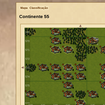
566
Mapa
Classificação
567
Continente
55
568
569
570
571
572
573
574
575
576
577