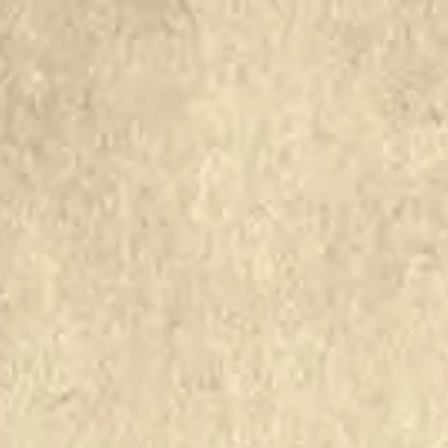
589
590
591
592