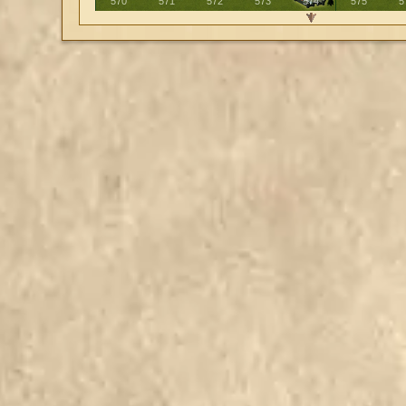
568
569
570
571
572
573
574
575
5
578
579
580
581
582
583
584
585
586
587
588