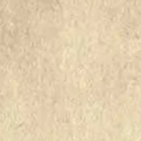
507
508
509
510