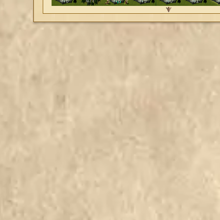
474
475
476
477
478
479
480
481
4
496
497
498
499
500
501
502
503
504
505
506