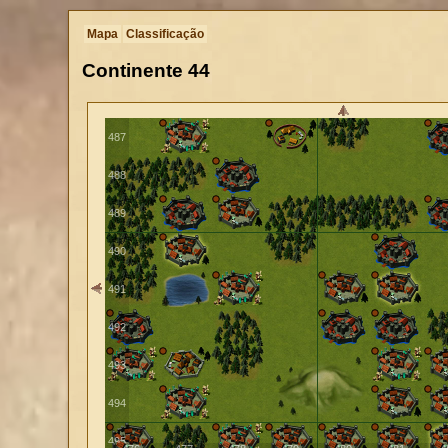
484
Mapa
Classificação
485
Continente
44
486
487
488
489
490
491
492
493
494
495